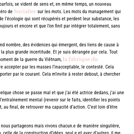
 parfois, se vident de sens et, en même temps, un nouveau
Socialter
uméro de
sur les mots. Les mots du management qui
de l’écologie qui sont récupérés et perdent leur substance, les
ours et encore et que l’on finit par intégrer totalement, sans
rand nombre, des évidences qui émergent, des liens de cause à
a plus grande incertitude. Et je suis dérangée par cela. Tout
la fabrique du
moment de la guerre du Viêtnam,
e accepter par les masses l’inacceptable, le contesté. Cela
orter par le courant. Cela m’invite à rester debout, à chercher
uelque chose se passe mal et que j’ai été actrice dedans, j’ai une
’entraînement mental (revenir sur le faits, identifier les points
 au final, de retrouver ma capacité d’action. C’est loin d’être
e nous partageons mais vivons chacun.e de manière singulière,
, celle de la construction d’idées, seul.e et avec d’autres, il me