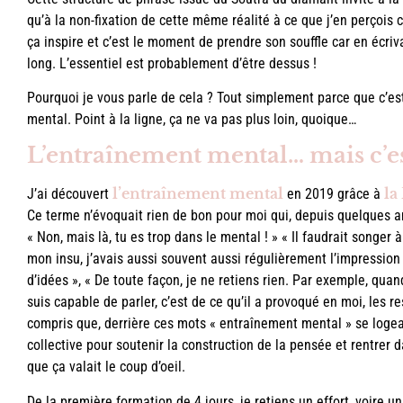
qu’à la non-fixation de cette même réalité à ce que j’en perçois
ça inspire et c’est le moment de prendre son souffle car en écriv
long. L’essentiel est probablement d’être dessus !
Pourquoi je vous parle de cela ? Tout simplement parce que c’es
mental. Point à la ligne, ça ne va pas plus loin, quoique…
L’entraînement mental… mais c’est
l’entraînement mental
la
J’ai découvert
en 2019 grâce à
Ce terme n’évoquait rien de bon pour moi qui, depuis quelques a
« Non, mais là, tu es trop dans le mental ! » « Il faudrait songer à
mon insu, j’avais aussi souvent aussi régulièrement l’impression 
d’idées », « De toute façon, je ne retiens rien. Par exemple, quand
suis capable de parler, c’est de ce qu’il a provoqué en moi, les re
compris que, derrière ces mots « entraînement mental » se logea
collective pour soutenir la construction de la pensée et rentrer 
que ça valait le coup d’oeil.
De la première formation de 4 jours, je retiens un effort, voire un