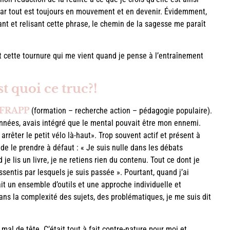
 car tout est toujours en mouvement et en devenir. Évidemment,
ant et relisant cette phrase, le chemin de la sagesse me paraît
t cette tournure qui me vient quand je pense à l’entraînement
 quoi ce truc?!
 FRAPP
(formation – recherche action – pédagogie populaire).
nnées, avais intégré que le mental pouvait être mon ennemi.
 arrêter le petit vélo là-haut». Trop souvent actif et présent à
de le prendre à défaut : « Je suis nulle dans les débats
 je lis un livre, je ne retiens rien du contenu. Tout ce dont je
ssentis par lesquels je suis passée ». Pourtant, quand j’ai
it un ensemble d’outils et une approche individuelle et
dans la complexité des sujets, des problématiques, je me suis dit
 mal de tête. C’était tout à fait contre-nature pour moi et