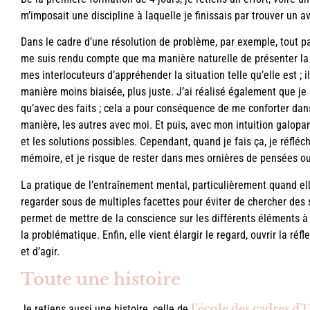
m’imposait une discipline à laquelle je finissais par trouver un a
Dans le cadre d’une résolution de problème, par exemple, tout par
me suis rendu compte que ma manière naturelle de présenter la s
mes interlocuteurs d’appréhender la situation telle qu’elle est ; 
manière moins biaisée, plus juste. J’ai réalisé également que je
qu’avec des faits ; cela a pour conséquence de me conforter dan
manière, les autres avec moi. Et puis, avec mon intuition galopa
et les solutions possibles. Cependant, quand je fais ça, je réfléc
mémoire, et je risque de rester dans mes ornières de pensées o
La pratique de l’entraînement mental, particulièrement quand elle
regarder sous de multiples facettes pour éviter de chercher des 
permet de mettre de la conscience sur les différents éléments à 
la problématique. Enfin, elle vient élargir le regard, ouvrir la 
et d’agir.
Toute une histoire
l’école des cadres d’
Je retiens aussi une histoire, celle de