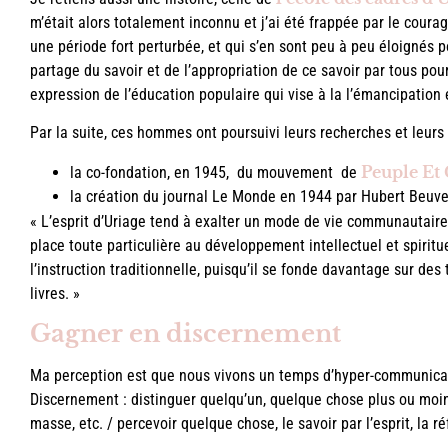
m’était alors totalement inconnu et j’ai été frappée par le cour
une période fort perturbée, et qui s’en sont peu à peu éloignés p
partage du savoir et de l’appropriation de ce savoir par tous po
expression de l’éducation populaire qui vise à la l’émancipation 
Par la suite, ces hommes ont poursuivi leurs recherches et leu
Peuple Et 
la co-fondation, en 1945, du mouvement de
la création du journal Le Monde en 1944 par Hubert Beuv
« L’esprit d’Uriage tend à exalter un mode de vie communautair
place toute particulière au développement intellectuel et spirit
l’instruction traditionnelle, puisqu’il se fonde davantage sur d
livres. »
Gagner en discernement
Ma perception est que nous vivons un temps d’hyper-communicat
Discernement : distinguer quelqu’un, quelque chose plus ou moin
masse, etc. / percevoir quelque chose, le savoir par l’esprit, la r