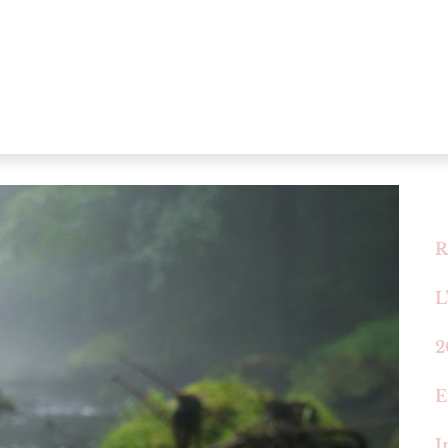
R
L
2
E
I