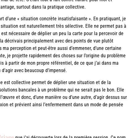
vantage, surtout dans la pratique collective.
t d’une « situation concrète insatisfaisante ». En pratiquant, je
ituation est naturellement très sélective. Elle ne permet pas à
il est nécessaire de déplier un peu la carte pour la percevoir de
 la décrivais principalement avec des points de vue plutôt
s ma perception et peut-être aussi d’emmener, d’une certaine
nte, je projette rapidement des choses sur l’origine du problème
his à partir de mon propre référentiel, de ce que j’ai dans ma
u d’agir avec beaucoup d’impensé.
 est collective permet de déplier une situation et de la
solutions bancales à un problème qui ne serait pas le bon. Elle
l’œuvre et donc, d’une manière ou d’une autre, d’agir dessus sur
réflexion et prévient ainsi l’enfermement dans un mode de pensée
Uriage
que j’ai découverte lors de la première session. Ce nom