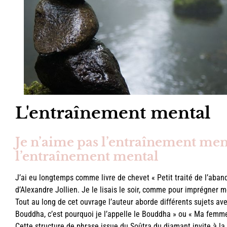
L'entraînement mental
Je n’aime pas l’entraînement ment
l’entraînement mental
J’ai eu longtemps comme livre de chevet « Petit traité de l’aband
d’Alexandre Jollien. Je le lisais le soir, comme pour imprégner 
Tout au long de cet ouvrage l’auteur aborde différents sujets ave
Bouddha, c’est pourquoi je l’appelle le Bouddha » ou « Ma femm
Cette structure de phrase issue du Soûtra du diamant invite à la n