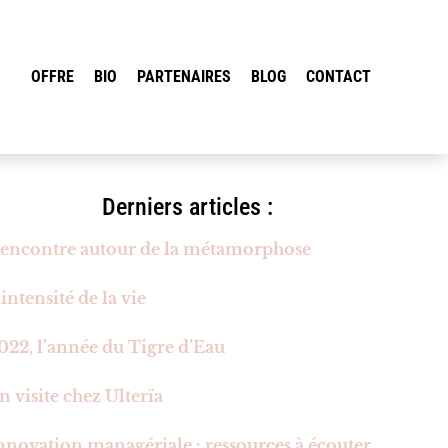
OFFRE
BIO
PARTENAIRES
BLOG
CONTACT
Derniers articles :
encontre autour de la métamorphose
’intensité de la vie
022, l’année du Tigre d’Eau
n visite chez Ulterïa
nnovation managériale : ressources à écouter