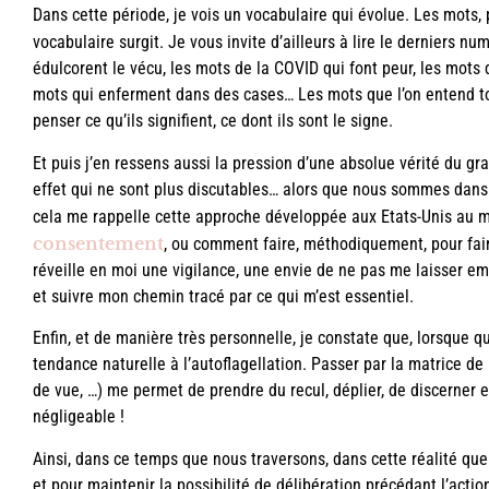
Dans cette période, je vois un vocabulaire qui évolue. Les mots,
vocabulaire surgit. Je vous invite d’ailleurs à lire le derniers n
édulcorent le vécu, les mots de la COVID qui font peur, les mots 
mots qui enferment dans des cases… Les mots que l’on entend touj
penser ce qu’ils signifient, ce dont ils sont le signe.
Et puis j’en ressens aussi la pression d’une absolue vérité du g
effet qui ne sont plus discutables… alors que nous sommes dans l
cela me rappelle cette approche développée aux Etats-Unis au 
consentement
, ou comment faire, méthodiquement, pour fair
réveille en moi une vigilance, une envie de ne pas me laisser emp
et suivre mon chemin tracé par ce qui m’est essentiel.
Enfin, et de manière très personnelle, je constate que, lorsque q
tendance naturelle à l’autoflagellation. Passer par la matrice de l
de vue, …) me permet de prendre du recul, déplier, de discerner et,
négligeable !
Ainsi, dans ce temps que nous traversons, dans cette réalité qu
et pour maintenir la possibilité de délibération précédant l’action