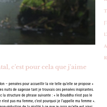
T
J
L
A
R
al, c’est pour cela que j’aime
on – pensées pour accueillir la vie telle qu’elle se propose »
mes nuits de sagesse tant je trouvais ces pensées inspirantes.
c la structure de phrase suivante : « le Bouddha n’est pas le
e n’est pas ma femme, c’est pourquoi je l’appelle ma femme ».
on-réduction de la réalité à ce que je crois qu’elle est ainsi